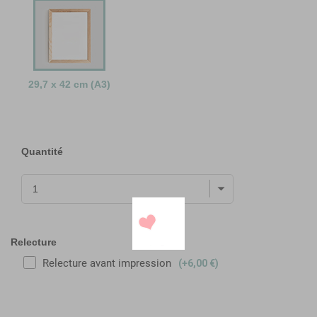
29,7 x 42 cm (A3)
Quantité
Relecture
Relecture avant impression
(+6,00 €)