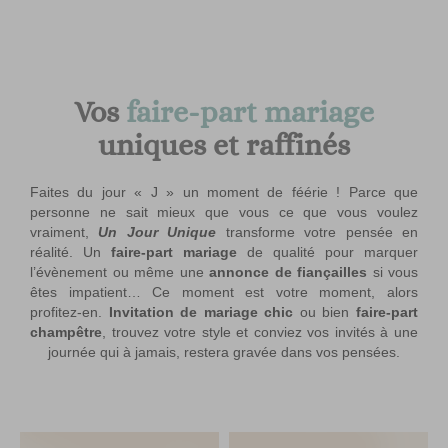
UnJourUnique
/
Mariage
/
Faire part mariage
Vos
faire-part mariage
uniques et raffinés
Faites du jour « J » un moment de féérie ! Parce que
personne ne sait mieux que vous ce que vous voulez
vraiment,
Un Jour Unique
transforme votre pensée en
réalité. Un
faire-part mariage
de qualité pour marquer
l’évènement ou même une
annonce de fiançailles
si vous
êtes impatient… Ce moment est votre moment, alors
profitez-en.
Invitation de mariage chic
ou bien
faire-part
champêtre
, trouvez votre style et conviez vos invités à une
journée qui à jamais, restera gravée dans vos pensées.