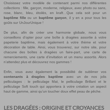
Choisissez votre modèle de contenant parmi nos différentes
collections : fille, garçon, moderne, religieux, avec photo ou sans,
rose, blanc, bleu, étoilés, en kraft…Que cela soit pour un
baptême fille
ou un
baptême garçon
, il y en a pour tous les
goûts sur UnJourUnique !
De plus, afin de créer une harmonie globale, nous vous
conseillons d’opter pour une boîte à dragées assortie à votre
papeterie baptême
, mais également à votre thème et votre
décoration de table. Ainsi, vous trouverez, sur notre site, pour
chacune des boîtes à dragées un
faire-part
, une
carte de
remerciements
, une
carte d’invitation
et un
menu
assortis. Alors
n’attendez plus et découvrez nos gammes !
Enfin, vous avez également la possibilité de sublimer vos
contenants à dragées baptême
avec un de nos jolis
pelliculages : le pelliculage Mat, le pelliculage Brillant et le
pelliculage Soft touch qui apportera à votre création un aspect
haut de gamme, ainsi qu’un toucher doux effet peau de pêche.
LES DRAGÉES : ORIGINE ET CROYANCES